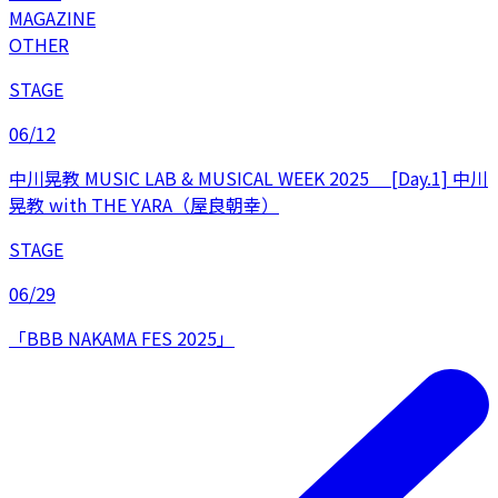
MAGAZINE
OTHER
STAGE
06/12
中川晃教 MUSIC LAB & MUSICAL WEEK 2025 [Day.1] 中川
晃教 with THE YARA（屋良朝幸）
STAGE
06/29
「BBB NAKAMA FES 2025」